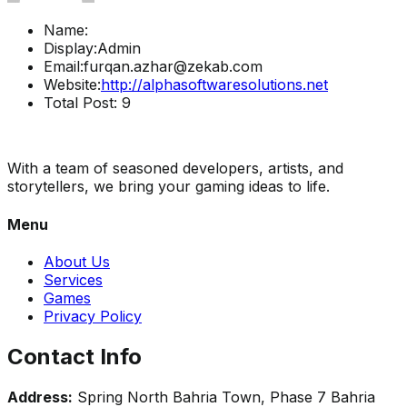
Name:
Display:
Admin
Email:
furqan.azhar@zekab.com
Website:
http://alphasoftwaresolutions.net
Total Post:
9
With a team of seasoned developers, artists, and
storytellers, we bring your gaming ideas to life.
Menu
About Us
Services
Games
Privacy Policy
Contact Info
Address:
Spring North Bahria Town, Phase 7 Bahria