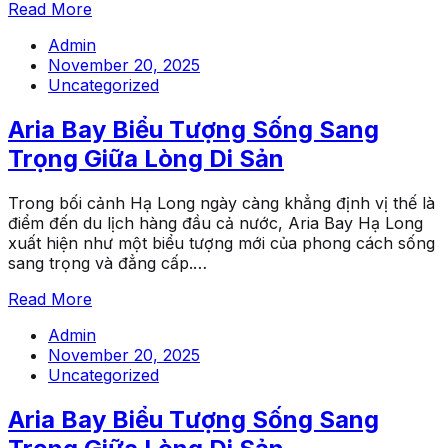
Read More
Admin
November 20, 2025
Uncategorized
Aria Bay Biểu Tượng Sống Sang
Trọng Giữa Lòng Di Sản
Trong bối cảnh Hạ Long ngày càng khẳng định vị thế là
điểm đến du lịch hàng đầu cả nước, Aria Bay Hạ Long
xuất hiện như một biểu tượng mới của phong cách sống
sang trọng và đẳng cấp.…
Read More
Admin
November 20, 2025
Uncategorized
Aria Bay Biểu Tượng Sống Sang